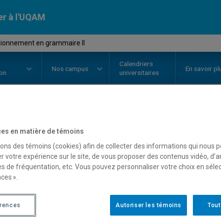
er à l'UQAM
tionnement en grammaire II
Calendriers
Nos
campus
En savoir pl
ion
universitaires
OURS
//
FLS3510
-
Perfectionnem
es en matière de témoins
sons des témoins (cookies) afin de collecter des informations qui nous 
r votre expérience sur le site, de vous proposer des contenus vidéo, d’a
es de fréquentation, etc. Vous pouvez personnaliser votre choix en séle
Description
Horaire - Été 2026
Horaire
ces ».
érences
Autoriser les témoins
Tout