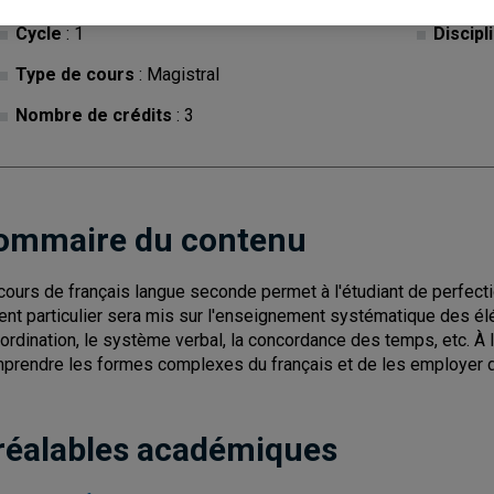
Cycle
: 1
Discipl
Type de cours
: Magistral
Nombre de crédits
: 3
ommaire du contenu
cours de français langue seconde permet à l'étudiant de perfe
ent particulier sera mis sur l'enseignement systématique des él
ordination, le système verbal, la concordance des temps, etc. À l
prendre les formes complexes du français et de les employer d
réalables académiques