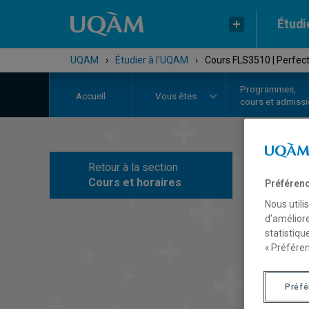
Étudi
UQAM
›
Étudier à l'UQAM
›
Cours FLS3510 | Perfec
Programmes,
Accueil
Vous êtes
cours et admiss
Retour à la section
C
Cours et horaires
Préférenc
Nous utili
d’améliore
statistiqu
« Préféren
Préf