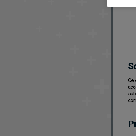
S
Ce 
acc
sub
com
P