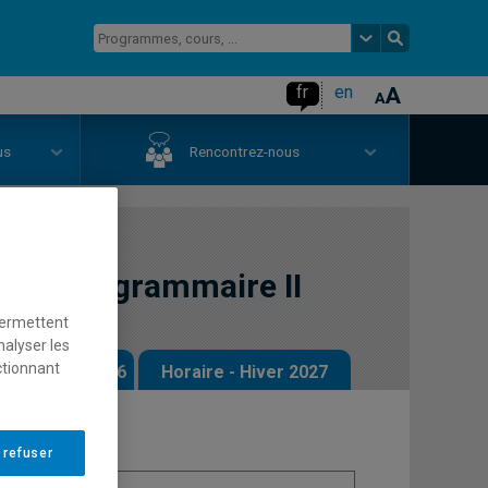
fr
en
us
Rencontrez-nous
ent en grammaire II
permettent
nalyser les
ctionnant
 - Automne 2026
Horaire - Hiver 2027
 refuser