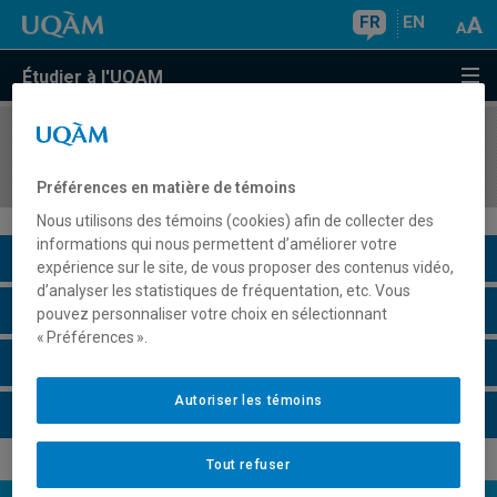
FR
EN
Étudier à l'UQAM
COURS
//
FLS3610
Argumentation : débats de société
Préférences en matière de témoins
Nous utilisons des témoins (cookies) afin de collecter des
informations qui nous permettent d’améliorer votre
Description du cours
expérience sur le site, de vous proposer des contenus vidéo,
d’analyser les statistiques de fréquentation, etc. Vous
Horaire - Été 2026
pouvez personnaliser votre choix en sélectionnant
« Préférences ».
Horaire - Automne 2026
Autoriser les témoins
Horaire - Hiver 2027
Tout refuser