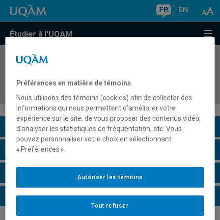
FR
EN
Étudier à l'UQAM
COURS
//
FLS7110
Français élémentaire sur objectifs universitaires
Préférences en matière de témoins
I
Nous utilisons des témoins (cookies) afin de collecter des
informations qui nous permettent d’améliorer votre
expérience sur le site, de vous proposer des contenus vidéo,
Description du cours
d’analyser les statistiques de fréquentation, etc. Vous
pouvez personnaliser votre choix en sélectionnant
Horaire - Été 2026
« Préférences ».
Horaire - Automne 2026
Autoriser les témoins
Horaire - Hiver 2027
Tout refuser