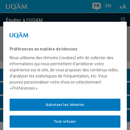
FR
EN
Étudier à l'UQAM
COURS
//
FPE4521
Évaluer les niveaux de compétences des élèves
Préférences en matière de témoins
au secondaire
Nous utilisons des témoins (cookies) afin de collecter des
informations qui nous permettent d’améliorer votre
expérience sur le site, de vous proposer des contenus vidéo,
Description du cours
d’analyser les statistiques de fréquentation, etc. Vous
pouvez personnaliser votre choix en sélectionnant
Horaire - Été 2026
« Préférences ».
Horaire - Automne 2026
Autoriser les témoins
Horaire - Hiver 2027
Tout refuser