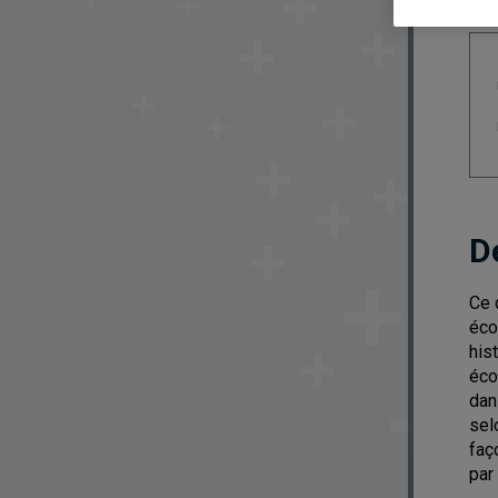
D
Ce 
éco
his
éco
dan
sel
faç
par