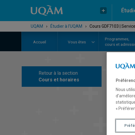
Étudi
UQAM
›
Étudier à l'UQAM
›
Cours GDF7103 | Servic
Programmes,
Accueil
Vous êtes
cours et admiss
Retour à la section
C
Cours et horaires
Préférenc
Nous utili
d’améliore
statistiqu
« Préféren
Préf