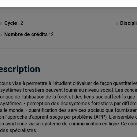
Cycle
: 2
Discipl
Nombre de crédits
: 2
escription
cours vise à permettre à l'étudiant d'évaluer de façon quantitative
systèmes forestiers peuvent fournir au niveau social. Les conce
torique de l'utilisation de la forêt et des liens socioaffectifs qu
systèmes; - perception des écosystèmes forestiers par différe
s le monde; - quantification des services sociaux que fournisse
on l'approche d'apprentissage par problème (APP). L'ensemble d
on synchrone via un système de communication en ligne. Ce c
 des spécialistes.