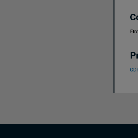
C
Êtr
P
GDF