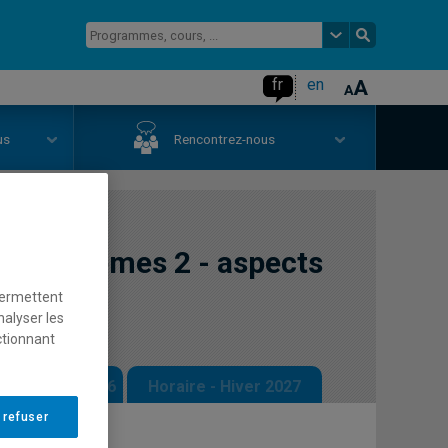
fr
en
us
Rencontrez-nous
écosystèmes 2 - aspects
permettent
nalyser les
ctionnant
 - Automne 2026
Horaire - Hiver 2027
 refuser