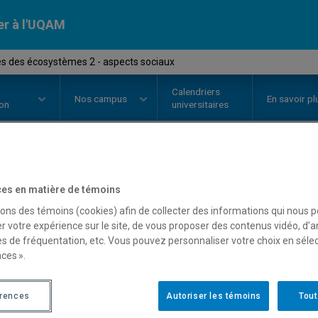
er à l'UQAM
es des écosystèmes 2 - aspects sociaux
Calendriers
Nos
campus
En savoir pl
ion
universitaires
OURS
//
GDF7103
-
Services des 
es en matière de témoins
sons des témoins (cookies) afin de collecter des informations qui nous 
sociaux
r votre expérience sur le site, de vous proposer des contenus vidéo, d’a
es de fréquentation, etc. Vous pouvez personnaliser votre choix en séle
ces ».
Description
Horaire - Été 2026
Horaire
érences
Autoriser les témoins
Tout