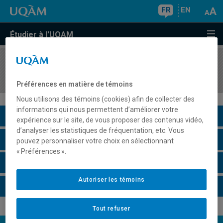
FR
EN
Étudier à l'UQAM
COURS
//
GDF7204
Consolidation 1
Préférences en matière de témoins
Nous utilisons des témoins (cookies) afin de collecter des
informations qui nous permettent d’améliorer votre
Description du cours
expérience sur le site, de vous proposer des contenus vidéo,
d’analyser les statistiques de fréquentation, etc. Vous
Horaire - Été 2026
pouvez personnaliser votre choix en sélectionnant
« Préférences ».
Horaire - Automne 2026
Autoriser les témoins
Horaire - Hiver 2027
Tout refuser