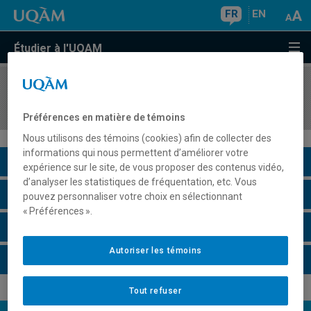
FR
EN
Étudier à l'UQAM
COURS
//
GEO7281
Séminaire en hydrologie
Préférences en matière de témoins
Nous utilisons des témoins (cookies) afin de collecter des
informations qui nous permettent d’améliorer votre
Description du cours
expérience sur le site, de vous proposer des contenus vidéo,
d’analyser les statistiques de fréquentation, etc. Vous
Horaire - Été 2026
pouvez personnaliser votre choix en sélectionnant
« Préférences ».
Horaire - Automne 2026
Autoriser les témoins
Horaire - Hiver 2027
Tout refuser