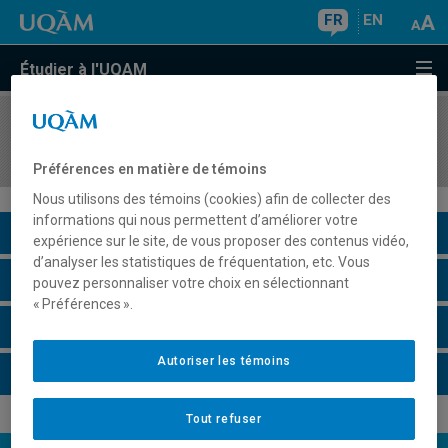
FR
EN
Étudier à l'UQAM
COURS
//
GEO7911
Activité de synthèse II
Préférences en matière de témoins
Nous utilisons des témoins (cookies) afin de collecter des
informations qui nous permettent d’améliorer votre
Description du cours
expérience sur le site, de vous proposer des contenus vidéo,
d’analyser les statistiques de fréquentation, etc. Vous
Horaire - Été 2026
pouvez personnaliser votre choix en sélectionnant
« Préférences ».
Horaire - Automne 2026
Autoriser les témoins
Horaire - Hiver 2027
Tout refuser