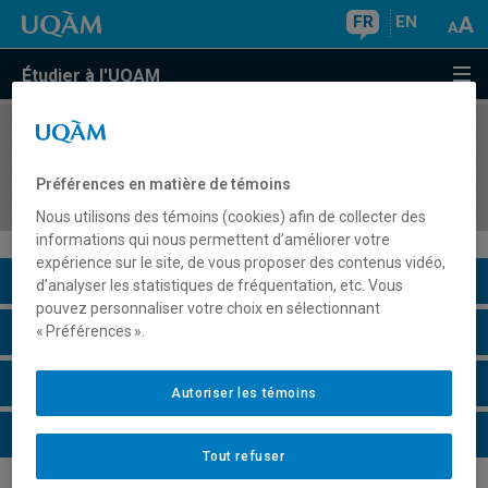
FR
EN
Étudier à l'UQAM
COURS
//
GHR5202
Stage hors-Québec en gestion de l'hôtellerie et
Préférences en matière de témoins
de la restauration
Nous utilisons des témoins (cookies) afin de collecter des
informations qui nous permettent d’améliorer votre
expérience sur le site, de vous proposer des contenus vidéo,
Description du cours
d’analyser les statistiques de fréquentation, etc. Vous
pouvez personnaliser votre choix en sélectionnant
Horaire - Été 2026
« Préférences ».
Horaire - Automne 2026
Autoriser les témoins
Horaire - Hiver 2027
Tout refuser