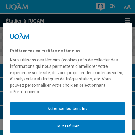
FR
EN
Étudier à l'UQAM
COURS
//
GHR5203
Cas GTH : Volet académique
Préférences en matière de témoins
Nous utilisons des témoins (cookies) afin de collecter des
informations qui nous permettent d’améliorer votre
Description du cours
expérience sur le site, de vous proposer des contenus vidéo,
d’analyser les statistiques de fréquentation, etc. Vous
Horaire - Été 2026
pouvez personnaliser votre choix en sélectionnant
« Préférences ».
Horaire - Automne 2026
Autoriser les témoins
Horaire - Hiver 2027
Tout refuser