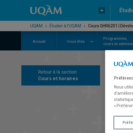
Étudi
UQAM
›
Étudier à l'UQAM
›
Cours GHR6201 | Dévelop
Programmes,
Accueil
Vous êtes
cours et admiss
Retour à la section
C
Préférenc
Cours et horaires
Nous utili
d’améliore
statistiqu
« Préféren
Préf