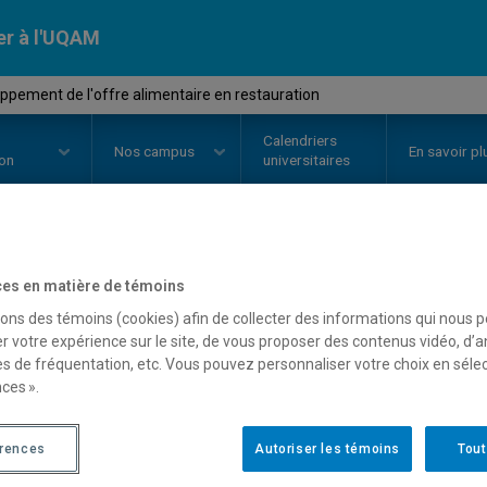
er à l'UQAM
pement de l'offre alimentaire en restauration
Calendriers
Nos
campus
En savoir pl
ion
universitaires
OURS
//
GHR6201
-
Développement
es en matière de témoins
sons des témoins (cookies) afin de collecter des informations qui nous 
en restauration
r votre expérience sur le site, de vous proposer des contenus vidéo, d’a
es de fréquentation, etc. Vous pouvez personnaliser votre choix en séle
ces ».
Description
Horaire - Été 2026
Horaire
érences
Autoriser les témoins
Tout