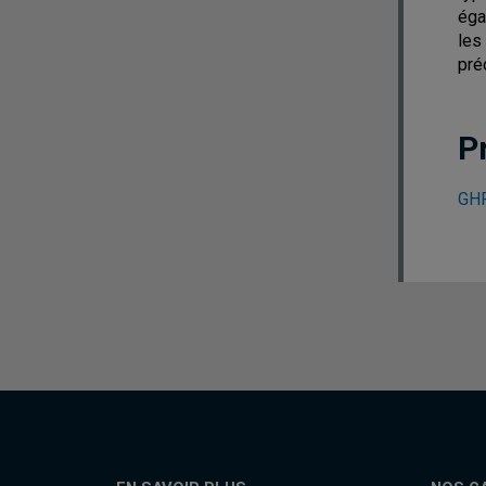
éga
les
pré
P
GHR