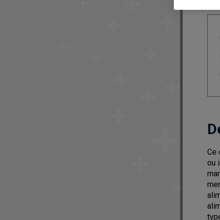
D
Ce 
ou 
man
men
ali
ali
typ