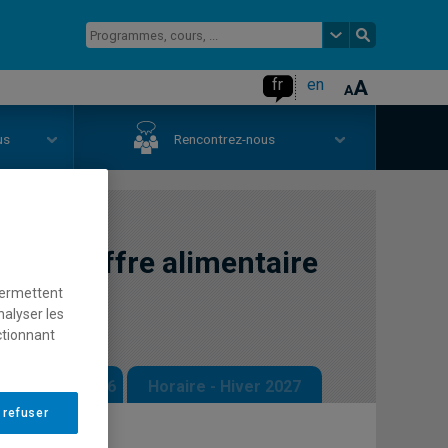
fr
en
us
Rencontrez-nous
 de l'offre alimentaire
permettent
nalyser les
ctionnant
 - Automne 2026
Horaire - Hiver 2027
 refuser