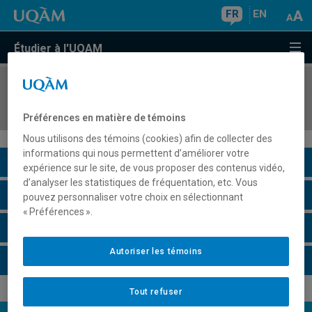
FR
EN
Étudier à l'UQAM
COURS
//
HAR1865
L'art depuis 1968
Préférences en matière de témoins
Nous utilisons des témoins (cookies) afin de collecter des
informations qui nous permettent d’améliorer votre
Description du cours
expérience sur le site, de vous proposer des contenus vidéo,
d’analyser les statistiques de fréquentation, etc. Vous
Horaire - Été 2026
pouvez personnaliser votre choix en sélectionnant
« Préférences ».
Horaire - Automne 2026
Autoriser les témoins
Horaire - Hiver 2027
Tout refuser