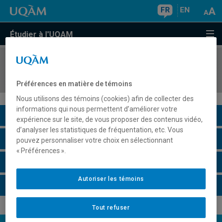
FR
EN
Étudier à l'UQAM
COURS
//
HAR2820
Approches sémiologiques des arts visuels
Préférences en matière de témoins
Nous utilisons des témoins (cookies) afin de collecter des
informations qui nous permettent d’améliorer votre
Description du cours
expérience sur le site, de vous proposer des contenus vidéo,
d’analyser les statistiques de fréquentation, etc. Vous
Horaire - Été 2026
pouvez personnaliser votre choix en sélectionnant
« Préférences ».
Horaire - Automne 2026
Autoriser les témoins
Horaire - Hiver 2027
Tout refuser