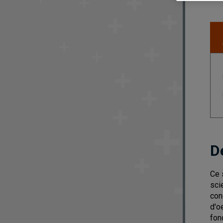
D
Ce 
sci
con
d'o
fon