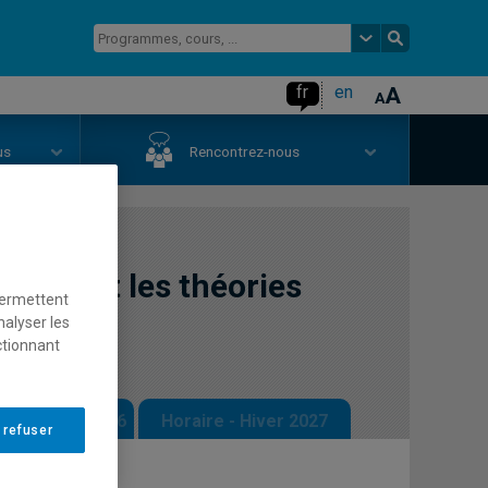
fr
en
us
Rencontrez-nous
 l'art et les théories
permettent
nalyser les
ctionnant
 - Automne 2026
Horaire - Hiver 2027
 refuser