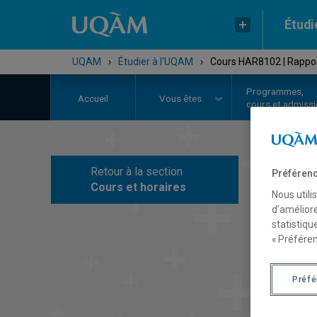
Étudi
UQAM
›
Étudier à l'UQAM
›
Cours HAR8102 | Rapports
Programmes,
Accueil
Vous êtes
cours et admiss
Retour à la section
Préférenc
C
Cours et horaires
Nous utili
d’améliore
statistiqu
« Préféren
Préf