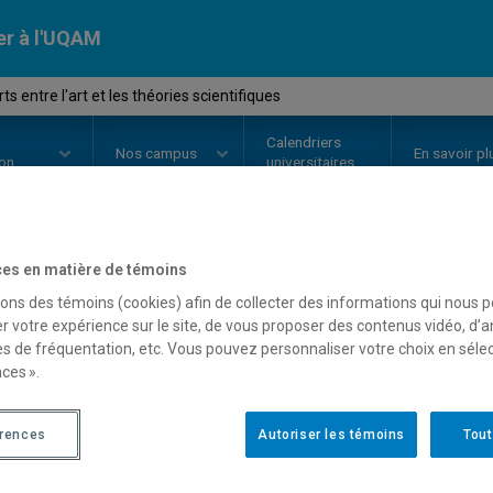
er à l'UQAM
 entre l'art et les théories scientifiques
Calendriers
Nos
campus
En savoir pl
ion
universitaires
es en matière de témoins
OURS
//
HAR8102
-
Rapports entre
sons des témoins (cookies) afin de collecter des informations qui nous 
r votre expérience sur le site, de vous proposer des contenus vidéo, d’a
scientifiques
es de fréquentation, etc. Vous pouvez personnaliser votre choix en séle
ces ».
Description
Horaire - Été 2026
Horaire
érences
Autoriser les témoins
Tout