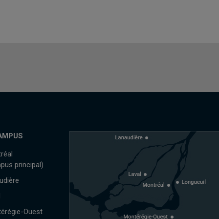
AMPUS
réal
pus principal)
udière
l
érégie-Ouest