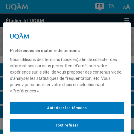
FR
EN
Étudier à l'UQAM
COURS
//
HAR8107
La notion de patrimoine
Préférences en matière de témoins
Nous utilisons des témoins (cookies) afin de collecter des
informations qui nous permettent d’améliorer votre
Description du cours
expérience sur le site, de vous proposer des contenus vidéo,
d’analyser les statistiques de fréquentation, etc. Vous
Horaire - Été 2026
pouvez personnaliser votre choix en sélectionnant
« Préférences ».
Horaire - Automne 2026
Autoriser les témoins
Horaire - Hiver 2027
Tout refuser