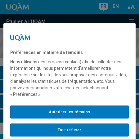
FR
EN
Étudier à l'UQAM
COURS
//
HAR8600
Atelier de recherche I
Préférences en matière de témoins
Nous utilisons des témoins (cookies) afin de collecter des
informations qui nous permettent d’améliorer votre
Description du cours
expérience sur le site, de vous proposer des contenus vidéo,
d’analyser les statistiques de fréquentation, etc. Vous
Horaire - Été 2026
pouvez personnaliser votre choix en sélectionnant
« Préférences ».
Horaire - Automne 2026
Autoriser les témoins
Horaire - Hiver 2027
Tout refuser