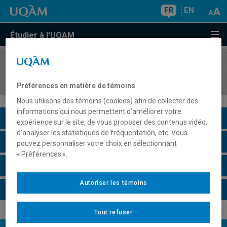
FR
EN
Étudier à l'UQAM
COURS
//
HIS2100
Introduction à l'histoire de l'Antiquité
Préférences en matière de témoins
Nous utilisons des témoins (cookies) afin de collecter des
informations qui nous permettent d’améliorer votre
Description du cours
expérience sur le site, de vous proposer des contenus vidéo,
d’analyser les statistiques de fréquentation, etc. Vous
Horaire - Été 2026
pouvez personnaliser votre choix en sélectionnant
« Préférences ».
Horaire - Automne 2026
Autoriser les témoins
Horaire - Hiver 2027
Tout refuser