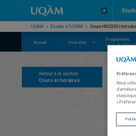
Étudi
UQAM
›
Étudier à l'UQAM
›
Cours HIS2505 | Introduc
Programmes,
Accueil
Vous êtes
cours et admiss
Retour à la section
Préférenc
C
Cours et horaires
Nous utili
d’améliore
statistiqu
« Préféren
Préf