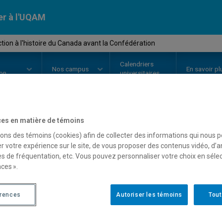
er à l'UQAM
tion à l'histoire du Canada avant la Confédération
Calendriers
Nos
campus
En savoir pl
ion
universitaires
es en matière de témoins
OURS
//
HIS2505
-
Introduction à
sons des témoins (cookies) afin de collecter des informations qui nous 
r votre expérience sur le site, de vous proposer des contenus vidéo, d’a
avant la Confédération
es de fréquentation, etc. Vous pouvez personnaliser votre choix en séle
ces ».
Description
Horaire - Été 2026
Horaire
érences
Autoriser les témoins
Tout