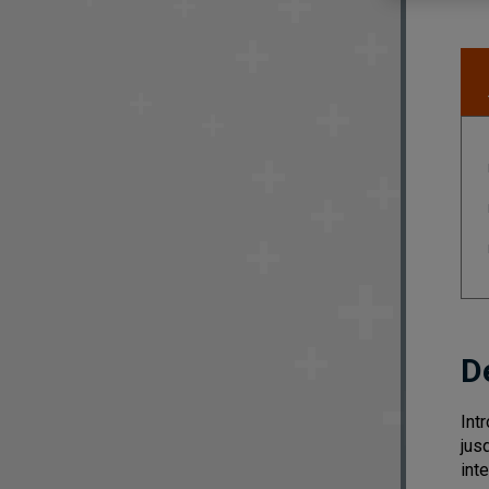
D
Int
jus
int