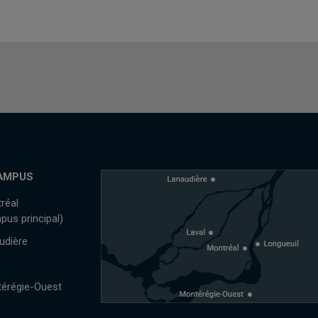
AMPUS
réal
pus principal)
udière
l
érégie-Ouest