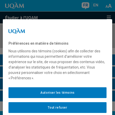
FR
EN
Étudier à l'UQAM
COURS
//
HIS3021
Didactique des disciplines de l'univers social
Préférences en matière de témoins
Nous utilisons des témoins (cookies) afin de collecter des
informations qui nous permettent d’améliorer votre
Description du cours
expérience sur le site, de vous proposer des contenus vidéo,
d’analyser les statistiques de fréquentation, etc. Vous
Horaire - Été 2026
pouvez personnaliser votre choix en sélectionnant
« Préférences ».
Horaire - Automne 2026
Autoriser les témoins
Horaire - Hiver 2027
Tout refuser