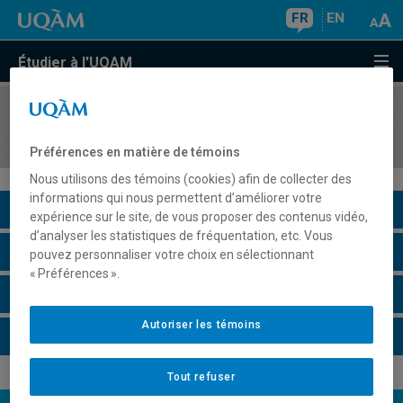
FR
EN
Étudier à l'UQAM
COURS
//
HIS4110
Égypte pharaonique: histoire et civilisation
Préférences en matière de témoins
Nous utilisons des témoins (cookies) afin de collecter des
informations qui nous permettent d’améliorer votre
Description du cours
expérience sur le site, de vous proposer des contenus vidéo,
d’analyser les statistiques de fréquentation, etc. Vous
Horaire - Été 2026
pouvez personnaliser votre choix en sélectionnant
« Préférences ».
Horaire - Automne 2026
Autoriser les témoins
Horaire - Hiver 2027
Tout refuser