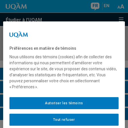
FR
EN
Étudier à l'UQAM
COURS
//
HIS4245
Les réformes religieuses en Europe aux XVIe et
Préférences en matière de témoins
XVIIe siècles
Nous utilisons des témoins (cookies) afin de collecter des
informations qui nous permettent d’améliorer votre
expérience sur le site, de vous proposer des contenus vidéo,
Description du cours
d’analyser les statistiques de fréquentation, etc. Vous
pouvez personnaliser votre choix en sélectionnant
Horaire - Été 2026
« Préférences ».
Horaire - Automne 2026
Autoriser les témoins
Horaire - Hiver 2027
Tout refuser