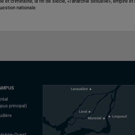
me et criminalité; la fin de siècle, «l'anarchie sexuelle», empire et
question nationale.
AMPUS
réal
pus principal)
udière
l
érégie-Ouest