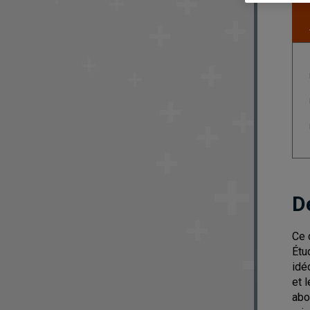
D
Ce 
Étu
idé
et l
abo