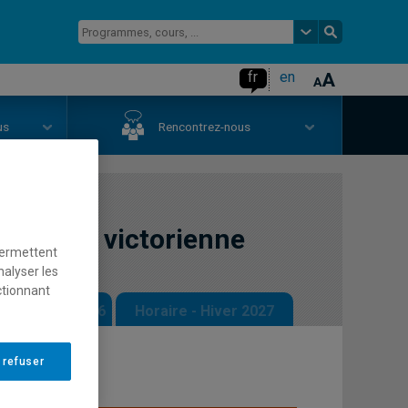
fr
en
us
Rencontrez-nous
e: l'ère victorienne
permettent
nalyser les
ctionnant
 - Automne 2026
Horaire - Hiver 2027
 refuser