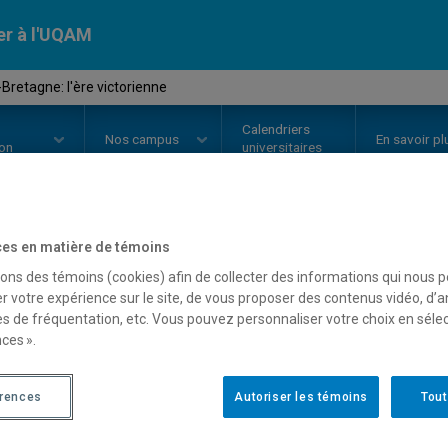
er à l'UQAM
Bretagne: l'ère victorienne
Calendriers
Nos
campus
En savoir pl
ion
universitaires
es en matière de témoins
OURS
//
HIS4313
-
Grande-Bretagn
sons des témoins (cookies) afin de collecter des informations qui nous 
r votre expérience sur le site, de vous proposer des contenus vidéo, d’a
es de fréquentation, etc. Vous pouvez personnaliser votre choix en séle
ces ».
Description
Horaire - Été 2026
Horaire
érences
Autoriser les témoins
Tout