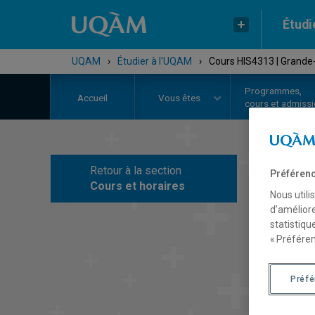
Étudi
UQAM
›
Étudier à l'UQAM
›
Cours HIS4313 | Grande-
Programmes,
Accueil
Vous êtes
cours et admiss
Retour à la section
Préférenc
C
Cours et horaires
Nous utili
d’améliore
statistiqu
« Préféren
Préf