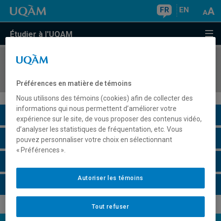
FR
EN
Étudier à l'UQAM
COURS
//
HIS4446
Littérature et histoire des États-Unis
Préférences en matière de témoins
Nous utilisons des témoins (cookies) afin de collecter des
informations qui nous permettent d’améliorer votre
Description du cours
expérience sur le site, de vous proposer des contenus vidéo,
d’analyser les statistiques de fréquentation, etc. Vous
Horaire - Été 2026
pouvez personnaliser votre choix en sélectionnant
« Préférences ».
Horaire - Automne 2026
Autoriser les témoins
Horaire - Hiver 2027
Tout refuser