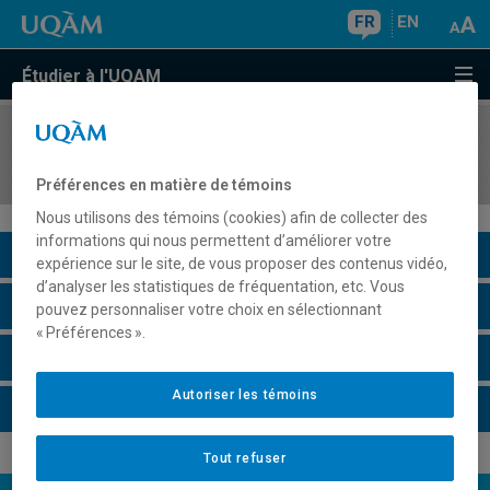
FR
EN
Étudier à l'UQAM
COURS
//
HIS4475
Histoire de l'intégration européenne
Préférences en matière de témoins
Nous utilisons des témoins (cookies) afin de collecter des
informations qui nous permettent d’améliorer votre
Description du cours
expérience sur le site, de vous proposer des contenus vidéo,
d’analyser les statistiques de fréquentation, etc. Vous
Horaire - Été 2026
pouvez personnaliser votre choix en sélectionnant
« Préférences ».
Horaire - Automne 2026
Autoriser les témoins
Horaire - Hiver 2027
Tout refuser