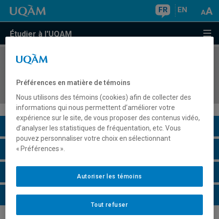
FR
EN
Étudier à l'UQAM
COURS
//
HIS4476
Histoire des relations internationales depuis
Préférences en matière de témoins
1945
Nous utilisons des témoins (cookies) afin de collecter des
informations qui nous permettent d’améliorer votre
expérience sur le site, de vous proposer des contenus vidéo,
Description du cours
d’analyser les statistiques de fréquentation, etc. Vous
pouvez personnaliser votre choix en sélectionnant
Horaire - Été 2026
« Préférences ».
Horaire - Automne 2026
Autoriser les témoins
Horaire - Hiver 2027
Tout refuser