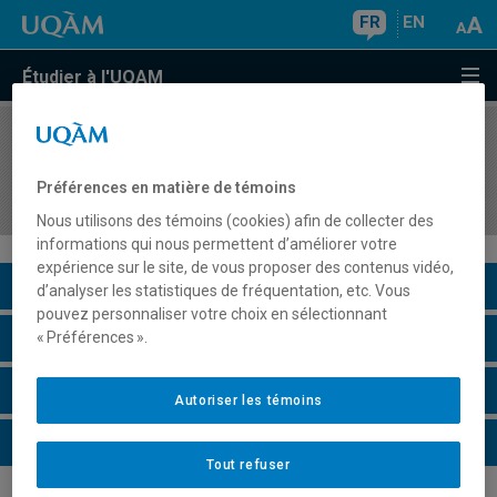
FR
EN
Étudier à l'UQAM
COURS
//
HIS4504
État, nation et pouvoirs en histoire canadienne et
Préférences en matière de témoins
québécoise
Nous utilisons des témoins (cookies) afin de collecter des
informations qui nous permettent d’améliorer votre
expérience sur le site, de vous proposer des contenus vidéo,
Description du cours
d’analyser les statistiques de fréquentation, etc. Vous
pouvez personnaliser votre choix en sélectionnant
Horaire - Été 2026
« Préférences ».
Horaire - Automne 2026
Autoriser les témoins
Horaire - Hiver 2027
Tout refuser