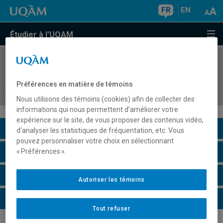
FR
EN
Étudier à l'UQAM
COURS
//
HIS4511
L'Atlantique et les colonies françaises de
Préférences en matière de témoins
l'Amérique du nord à l'époque moderne
Nous utilisons des témoins (cookies) afin de collecter des
informations qui nous permettent d’améliorer votre
expérience sur le site, de vous proposer des contenus vidéo,
Description du cours
d’analyser les statistiques de fréquentation, etc. Vous
pouvez personnaliser votre choix en sélectionnant
Horaire - Été 2026
« Préférences ».
Horaire - Automne 2026
Autoriser les témoins
Horaire - Hiver 2027
Tout refuser