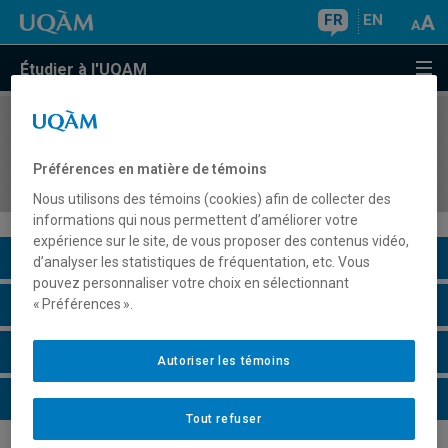
FR
EN
Étudier à l'UQAM
COURS
//
HIS4549
Les villes au Québec et au Canada : histoire et
Préférences en matière de témoins
patrimoine
Nous utilisons des témoins (cookies) afin de collecter des
informations qui nous permettent d’améliorer votre
expérience sur le site, de vous proposer des contenus vidéo,
Description du cours
d’analyser les statistiques de fréquentation, etc. Vous
pouvez personnaliser votre choix en sélectionnant
Horaire - Été 2026
« Préférences ».
Horaire - Automne 2026
Autoriser les témoins
Horaire - Hiver 2027
Tout refuser