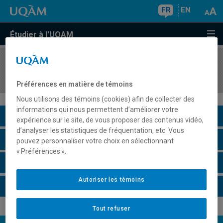
FR
EN
Étudier à l'UQAM
COURS
//
HIS4550
Histoire des femmes au Québec
Préférences en matière de témoins
Nous utilisons des témoins (cookies) afin de collecter des
informations qui nous permettent d’améliorer votre
Description du cours
expérience sur le site, de vous proposer des contenus vidéo,
d’analyser les statistiques de fréquentation, etc. Vous
Horaire - Été 2026
pouvez personnaliser votre choix en sélectionnant
« Préférences ».
Horaire - Automne 2026
Autoriser les témoins
Horaire - Hiver 2027
Tout refuser