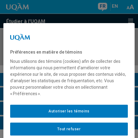
FR
EN
Étudier à l'UQAM
COURS
//
HIS4620
Histoire de la Chine contemporaine (XIXe-XXe
Préférences en matière de témoins
siècles)
Nous utilisons des témoins (cookies) afin de collecter des
informations qui nous permettent d’améliorer votre
expérience sur le site, de vous proposer des contenus vidéo,
Description du cours
d’analyser les statistiques de fréquentation, etc. Vous
pouvez personnaliser votre choix en sélectionnant
Horaire - Été 2026
« Préférences ».
Horaire - Automne 2026
Autoriser les témoins
Horaire - Hiver 2027
Tout refuser