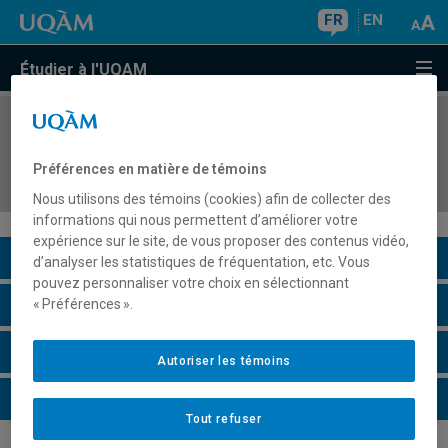
FR
EN
Étudier à l'UQAM
COURS
//
HIS4620
Histoire de la Chine contemporaine (XIXe-XXe
Préférences en matière de témoins
siècles)
Nous utilisons des témoins (cookies) afin de collecter des
informations qui nous permettent d’améliorer votre
expérience sur le site, de vous proposer des contenus vidéo,
Description du cours
d’analyser les statistiques de fréquentation, etc. Vous
pouvez personnaliser votre choix en sélectionnant
Horaire - Été 2026
« Préférences ».
Horaire - Automne 2026
Autoriser les témoins
Horaire - Hiver 2027
Tout refuser