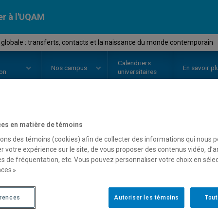
er à l'UQAM
e globale : transferts, contacts et la naissance du monde contemporain
Calendriers
Nos
campus
En savoir pl
ion
universitaires
OURS
//
HIS4850
-
Histoire global
es en matière de témoins
sons des témoins (cookies) afin de collecter des informations qui nous 
et la naissance du mond
r votre expérience sur le site, de vous proposer des contenus vidéo, d’a
es de fréquentation, etc. Vous pouvez personnaliser votre choix en séle
ces ».
Description
Horaire - Été 2026
Horaire
érences
Autoriser les témoins
Tout