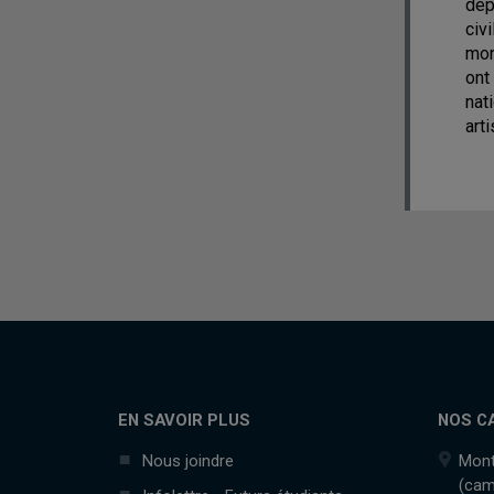
dép
civ
mon
ont
nat
art
EN SAVOIR PLUS
NOS C
Nous joindre
Mont
(cam