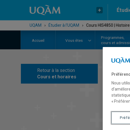
Étudi
UQAM
›
Étudier à l'UQAM
›
Cours HIS4850 | Histoir
Programmes,
Accueil
Vous êtes
cours et admiss
Retour à la section
C
Préférenc
Cours et horaires
Nous utili
d’améliore
statistiqu
« Préféren
Préf