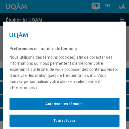
FR
EN
Étudier à l'UQAM
COURS
//
HIS5379
Activité de recherche en histoire de l'Europe
Préférences en matière de témoins
contemporaine
Nous utilisons des témoins (cookies) afin de collecter des
informations qui nous permettent d’améliorer votre
expérience sur le site, de vous proposer des contenus vidéo,
Description du cours
d’analyser les statistiques de fréquentation, etc. Vous
pouvez personnaliser votre choix en sélectionnant
Horaire - Été 2026
« Préférences ».
Horaire - Automne 2026
Autoriser les témoins
Horaire - Hiver 2027
Tout refuser