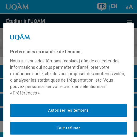
FR
EN
Étudier à l'UQAM
COURS
//
HST3108
Religion et société au Moyen Âge
Préférences en matière de témoins
Nous utilisons des témoins (cookies) afin de collecter des
informations qui nous permettent d’améliorer votre
Description du cours
expérience sur le site, de vous proposer des contenus vidéo,
d’analyser les statistiques de fréquentation, etc. Vous
Horaire - Été 2026
pouvez personnaliser votre choix en sélectionnant
« Préférences ».
Horaire - Automne 2026
Autoriser les témoins
Horaire - Hiver 2027
Tout refuser