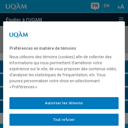
FR
EN
Étudier à l'UQAM
COURS
//
INF2170
Organisation des ordinateurs et assembleur
Préférences en matière de témoins
Nous utilisons des témoins (cookies) afin de collecter des
informations qui nous permettent d’améliorer votre
Description du cours
expérience sur le site, de vous proposer des contenus vidéo,
d’analyser les statistiques de fréquentation, etc. Vous
Horaire - Été 2026
pouvez personnaliser votre choix en sélectionnant
« Préférences ».
Horaire - Automne 2026
Autoriser les témoins
Horaire - Hiver 2027
Tout refuser