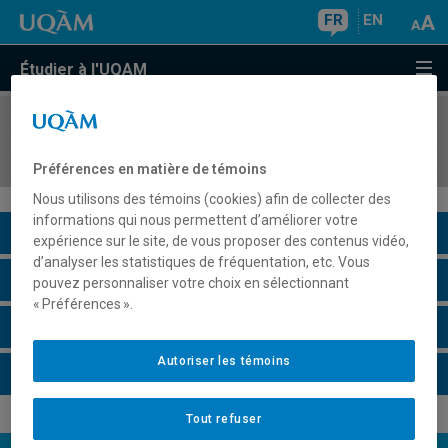
FR
EN
Étudier à l'UQAM
COURS
//
INF3180
Fichiers et bases de données
Préférences en matière de témoins
Nous utilisons des témoins (cookies) afin de collecter des
informations qui nous permettent d’améliorer votre
Description du cours
expérience sur le site, de vous proposer des contenus vidéo,
d’analyser les statistiques de fréquentation, etc. Vous
Horaire - Été 2026
pouvez personnaliser votre choix en sélectionnant
« Préférences ».
Horaire - Automne 2026
Autoriser les témoins
Horaire - Hiver 2027
Tout refuser