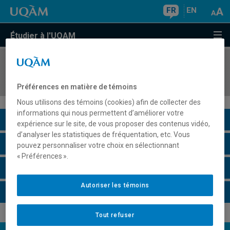
FR
EN
Étudier à l'UQAM
COURS
//
INF6104
Recherche d'informations et web
Préférences en matière de témoins
Nous utilisons des témoins (cookies) afin de collecter des
informations qui nous permettent d’améliorer votre
Description du cours
expérience sur le site, de vous proposer des contenus vidéo,
d’analyser les statistiques de fréquentation, etc. Vous
Horaire - Été 2026
pouvez personnaliser votre choix en sélectionnant
« Préférences ».
Horaire - Automne 2026
Autoriser les témoins
Horaire - Hiver 2027
Tout refuser