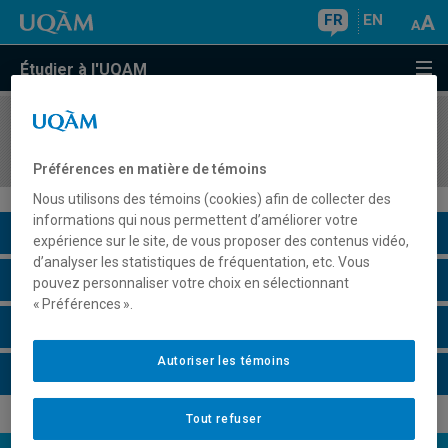
FR
EN
Étudier à l'UQAM
COURS
//
INF7161
Programmation d'outils d'intelligence d'affaires
Préférences en matière de témoins
Nous utilisons des témoins (cookies) afin de collecter des
informations qui nous permettent d’améliorer votre
Description du cours
expérience sur le site, de vous proposer des contenus vidéo,
d’analyser les statistiques de fréquentation, etc. Vous
Horaire - Été 2026
pouvez personnaliser votre choix en sélectionnant
« Préférences ».
Horaire - Automne 2026
Autoriser les témoins
Horaire - Hiver 2027
Tout refuser