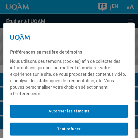
FR
EN
Étudier à l'UQAM
COURS
//
INF7215
Analyse et conception des systèmes
Préférences en matière de témoins
d'information de l'entreprise
Nous utilisons des témoins (cookies) afin de collecter des
informations qui nous permettent d’améliorer votre
expérience sur le site, de vous proposer des contenus vidéo,
Description du cours
d’analyser les statistiques de fréquentation, etc. Vous
pouvez personnaliser votre choix en sélectionnant
Horaire - Été 2026
« Préférences ».
Horaire - Automne 2026
Autoriser les témoins
Horaire - Hiver 2027
Tout refuser