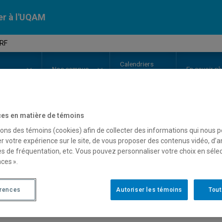
er à l'UQAM
 RF
Calendriers
Nos
campus
En savoir pl
ion
universitaires
es en matière de témoins
OURS
//
INF8780
-
Circuits RF
sons des témoins (cookies) afin de collecter des informations qui nous 
r votre expérience sur le site, de vous proposer des contenus vidéo, d’a
es de fréquentation, etc. Vous pouvez personnaliser votre choix en séle
ces ».
Description
Horaire - Été 2026
Horaire
érences
Autoriser les témoins
Tout