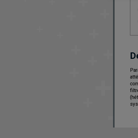
D
Par
att
com
fil
(hé
sys