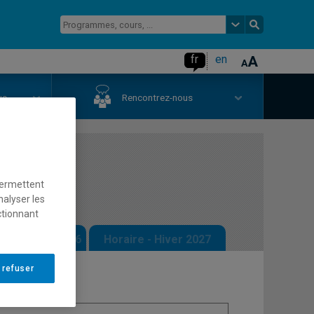
fr
en
us
Rencontrez-nous
permettent
nalyser les
ctionnant
 - Automne 2026
Horaire - Hiver 2027
 refuser