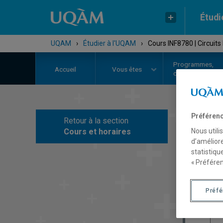
Étudi
UQAM
›
Étudier à l'UQAM
›
Cours INF8780 | Circuits
Programmes,
Accueil
Vous êtes
cours et admiss
Préférenc
Retour à la section
C
Cours et horaires
Nous utili
d’améliore
statistiqu
« Préféren
Préf