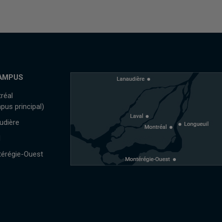
AMPUS
réal
pus principal)
udière
l
érégie-Ouest