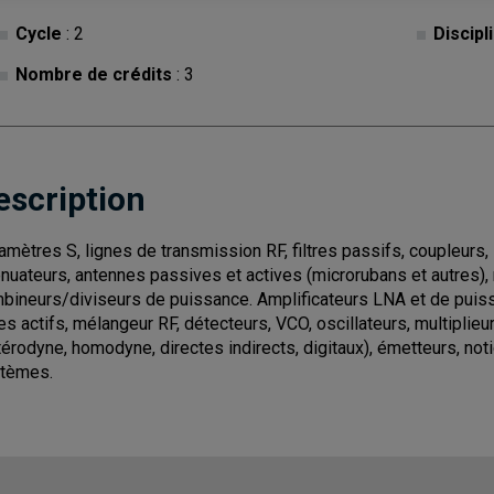
Cycle
: 2
Discipl
Nombre de crédits
: 3
escription
amètres S, lignes de transmission RF, filtres passifs, coupleurs, 
énuateurs, antennes passives et actives (microrubans et autres)
bineurs/diviseurs de puissance. Amplificateurs LNA et de puissa
tres actifs, mélangeur RF, détecteurs, VCO, oscillateurs, multiplie
térodyne, homodyne, directes indirects, digitaux), émetteurs, noti
tèmes.