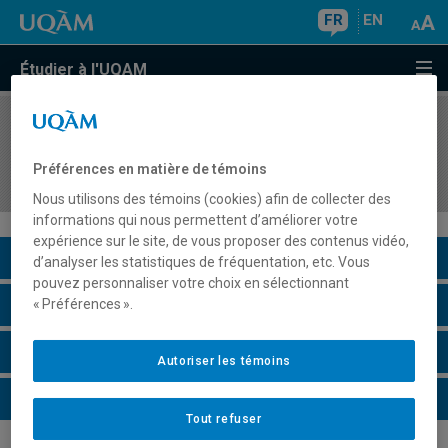
FR
EN
Étudier à l'UQAM
COURS
//
ISC1000
Introduction à l'étude interdisciplinaire de la
Préférences en matière de témoins
cognition
Nous utilisons des témoins (cookies) afin de collecter des
informations qui nous permettent d’améliorer votre
expérience sur le site, de vous proposer des contenus vidéo,
Description du cours
d’analyser les statistiques de fréquentation, etc. Vous
pouvez personnaliser votre choix en sélectionnant
Horaire - Été 2026
« Préférences ».
Horaire - Automne 2026
Autoriser les témoins
Horaire - Hiver 2027
Tout refuser