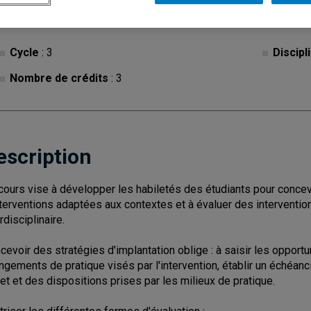
Cycle
: 3
Discipl
Nombre de crédits
: 3
escription
cours vise à développer les habiletés des étudiants pour concev
nterventions adaptées aux contextes et à évaluer des interventi
rdisciplinaire.
cevoir des stratégies d'implantation oblige : à saisir les opportu
ngements de pratique visés par l'intervention, établir un échéancie
jet et des dispositions prises par les milieux de pratique.