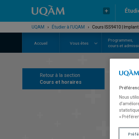
Étudi
UQAM
›
Étudier à l'UQAM
›
Cours ISS9410 | Implanta
Programmes,
Accueil
Vous êtes
cours et admiss
Retour à la section
C
Cours et horaires
Préférenc
Nous utili
d’améliore
statistiqu
« Préféren
Préf