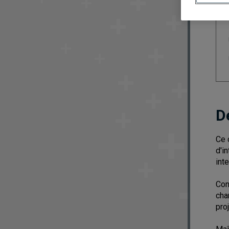
D
Ce 
d'i
inte
Con
cha
pro