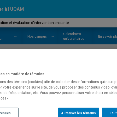
er à l'UQAM
tion et évaluation d'intervention en santé
Calendriers
Nos
campus
En savoir pl
ion
universitaires
OURS
//
ISS9410
-
Implantation e
es en matière de témoins
d'intervention en santé
sons des témoins (cookies) afin de collecter des informations qui nous 
r votre expérience sur le site, de vous proposer des contenus vidéo, d’a
es de fréquentation, etc. Vous pouvez personnaliser votre choix en séle
ces ».
Description
Horaire - Été 2026
Horaire
érences
Autoriser les témoins
Tout