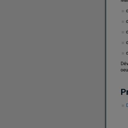
Maî
d
d
d
Dév
oeu
P
D