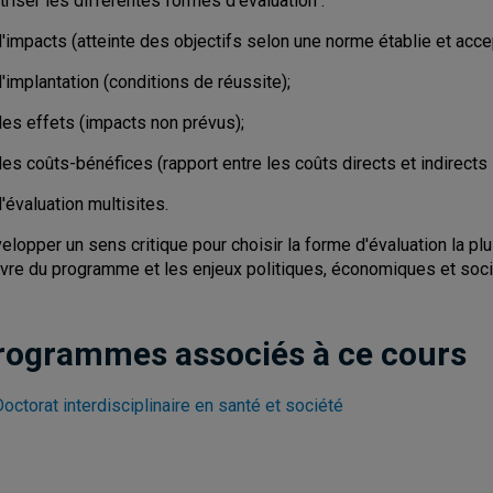
triser les différentes formes d'évaluation :
d'impacts (atteinte des objectifs selon une norme établie et acc
'implantation (conditions de réussite);
des effets (impacts non prévus);
es coûts-bénéfices (rapport entre les coûts directs et indirects s
'évaluation multisites.
elopper un sens critique pour choisir la forme d'évaluation la p
vre du programme et les enjeux politiques, économiques et sociét
rogrammes associés à ce cours
octorat interdisciplinaire en santé et société