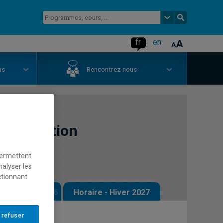
fr
en
us
Rencontrez-nous
t évaluation
permettent
nalyser les
ctionnant
 - Automne 2026
Horaire - Hiver 2027
 refuser