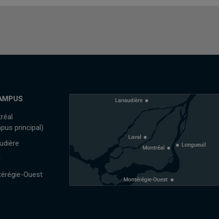
AMPUS
réal
pus principal)
udière
l
érégie-Ouest