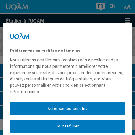
FR
EN
Étudier à l'UQAM
COURS
//
ITA3100
Italien III.A (B1.1)
Préférences en matière de témoins
Nous utilisons des témoins (cookies) afin de collecter des
informations qui nous permettent d’améliorer votre
Description du cours
expérience sur le site, de vous proposer des contenus vidéo,
d’analyser les statistiques de fréquentation, etc. Vous
Horaire - Été 2026
pouvez personnaliser votre choix en sélectionnant
« Préférences ».
Horaire - Automne 2026
Autoriser les témoins
Horaire - Hiver 2027
Tout refuser