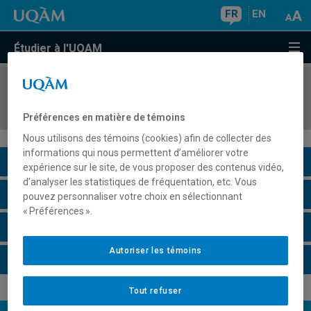
FR
EN
Étudier à l'UQAM
COURS
//
JUR1090
Introduction aux principes du droit
Préférences en matière de témoins
Nous utilisons des témoins (cookies) afin de collecter des
informations qui nous permettent d’améliorer votre
Description du cours
expérience sur le site, de vous proposer des contenus vidéo,
d’analyser les statistiques de fréquentation, etc. Vous
Horaire - Été 2026
pouvez personnaliser votre choix en sélectionnant
« Préférences ».
Horaire - Automne 2026
Autoriser les témoins
Horaire - Hiver 2027
Tout refuser