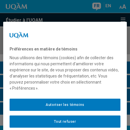
FR
EN
Étudier à l'UQAM
COURS
//
JUR5512
Droit de l'information
Préférences en matière de témoins
Nous utilisons des témoins (cookies) afin de collecter des
informations qui nous permettent d’améliorer votre
Description du cours
expérience sur le site, de vous proposer des contenus vidéo,
d’analyser les statistiques de fréquentation, etc. Vous
Horaire - Été 2026
pouvez personnaliser votre choix en sélectionnant
« Préférences ».
Horaire - Automne 2026
Autoriser les témoins
Horaire - Hiver 2027
Tout refuser