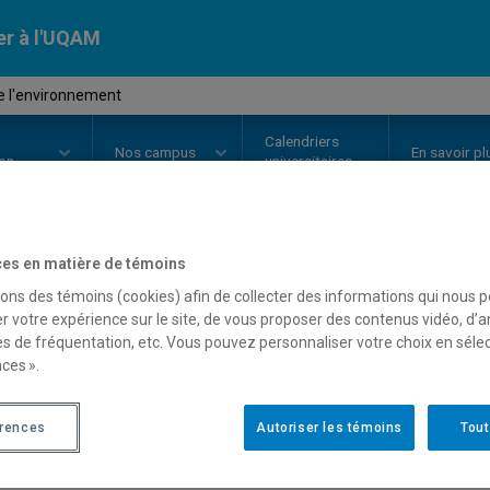
er à l'UQAM
e l'environnement
Calendriers
Nos
campus
En savoir pl
ion
universitaires
es en matière de témoins
OURS
//
JUR6550
-
Droit de l'en
sons des témoins (cookies) afin de collecter des informations qui nous 
r votre expérience sur le site, de vous proposer des contenus vidéo, d’a
es de fréquentation, etc. Vous pouvez personnaliser votre choix en séle
ces ».
Description
Horaire - Été 2026
Horaire
érences
Autoriser les témoins
Tout