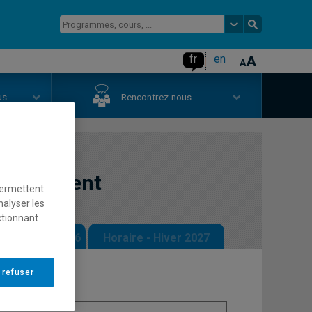
fr
en
us
Rencontrez-nous
vironnement
permettent
nalyser les
ctionnant
 - Automne 2026
Horaire - Hiver 2027
 refuser