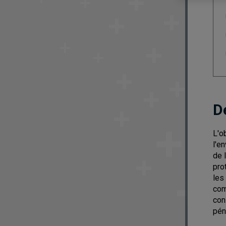
D
L'o
l'e
de 
pro
les
com
con
pén