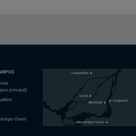
AMPUS
réal
pus principal)
udière
l
érégie-Ouest