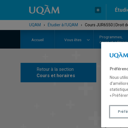
Étudi
UQAM
›
Étudier à l'UQAM
›
Cours JUR6550 | Droit d
Programmes,
Accueil
Vous êtes
cours et admiss
Retour à la section
Préférenc
C
Cours et horaires
Nous utili
d’améliore
statistiqu
« Préféren
Préf