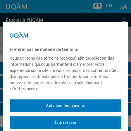
FR
EN
Étudier à l'UQAM
COURS
//
JUR6603
Droit international économique
Préférences en matière de témoins
Nous utilisons des témoins (cookies) afin de collecter des
informations qui nous permettent d’améliorer votre
Description du cours
expérience sur le site, de vous proposer des contenus vidéo,
d’analyser les statistiques de fréquentation, etc. Vous
Horaire - Été 2026
pouvez personnaliser votre choix en sélectionnant
« Préférences ».
Horaire - Automne 2026
Autoriser les témoins
Horaire - Hiver 2027
Tout refuser