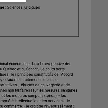
ine
: Sciences juridiques
rnational économique dans la perspective des
 au Québec et au Canada. Le cours porte
ses : les principes constitutifs de l'Accord
; - clause du traitement national; -
antitatives; - clauses de sauvegarde et de
aines non tarifaires (sur les mesures sanitaires
s et les mesures compensatoires). - les
priété intellectuelle et les services; - le
 commerce; - le droit de l'investissement :