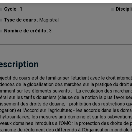
Cycle
: 1
Discipl
Type de cours
: Magistral
Nombre de crédits
: 3
escription
bjectif du cours est de familiariser l'étudiant avec le droit inte
idences de la globalisation des marchés sur la pratique du droit
amment sur les éléments suivants : - La circulation des marchandi
éral sur les tarifs douaniers (clause de la notion la plus favorisée
issement des droits de douane; - prohibition des restrictions qu
ogation) et l'Accord sur l'agriculture; - les accords dans les dom
phytosanitaires, les mesures anti-dumping et sur les subvention
veaux domaines introduits à l'OMC : la protection des droits de pro
anisme de règlement des différends à l'Organisation mondiale du