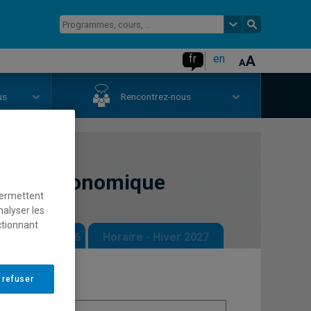
fr
en
us
Rencontrez-nous
tional économique
permettent
nalyser les
ctionnant
 - Automne 2026
Horaire - Hiver 2027
 refuser