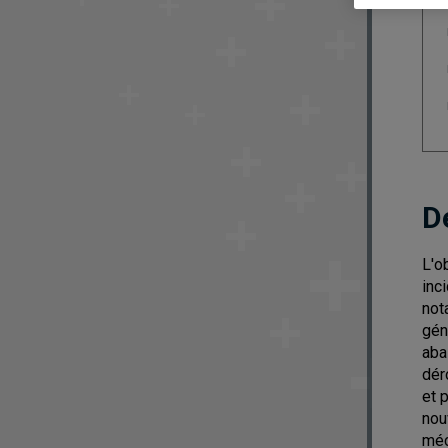
D
L'o
inc
not
gén
aba
dér
et 
nou
méc