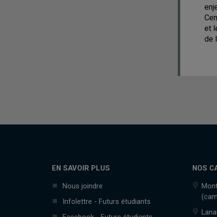
enj
Cen
et 
de 
EN SAVOIR PLUS
NOS C
Nous joindre
Mont
(cam
Infolettre - Futurs étudiants
Lana