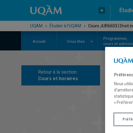
Étudi
UQAM
›
Étudier à l'UQAM
›
Cours JUR6603 | Droit i
Programmes,
Accueil
Vous êtes
cours et admiss
Retour à la section
Préférenc
C
Cours et horaires
Nous utili
d’améliore
statistiqu
« Préféren
Préf