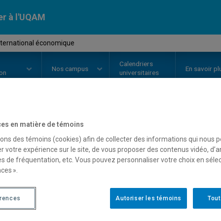
er à l'UQAM
nternational économique
Calendriers
Nos
campus
En savoir pl
ion
universitaires
es en matière de témoins
OURS
//
JUR6603
-
Droit interna
sons des témoins (cookies) afin de collecter des informations qui nous 
r votre expérience sur le site, de vous proposer des contenus vidéo, d’a
es de fréquentation, etc. Vous pouvez personnaliser votre choix en séle
Description
Horaire - Été 2026
Horaire
ces ».
érences
Autoriser les témoins
Tout