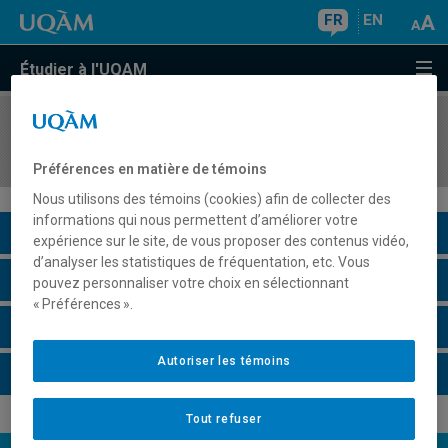
FR
EN
Étudier à l'UQAM
COURS
//
JUR7125
Activité de lectures dirigées
Préférences en matière de témoins
Nous utilisons des témoins (cookies) afin de collecter des
informations qui nous permettent d’améliorer votre
Description du cours
expérience sur le site, de vous proposer des contenus vidéo,
d’analyser les statistiques de fréquentation, etc. Vous
Horaire - Été 2026
pouvez personnaliser votre choix en sélectionnant
« Préférences ».
Horaire - Automne 2026
Autoriser les témoins
Horaire - Hiver 2027
Tout refuser