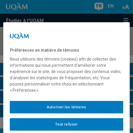
FR
EN
Étudier à l'UQAM
COURS
//
JUR7135
Activité de revue de littérature
Préférences en matière de témoins
Nous utilisons des témoins (cookies) afin de collecter des
informations qui nous permettent d’améliorer votre
Description du cours
expérience sur le site, de vous proposer des contenus vidéo,
d’analyser les statistiques de fréquentation, etc. Vous
Horaire - Été 2026
pouvez personnaliser votre choix en sélectionnant
« Préférences ».
Horaire - Automne 2026
Autoriser les témoins
Horaire - Hiver 2027
Tout refuser